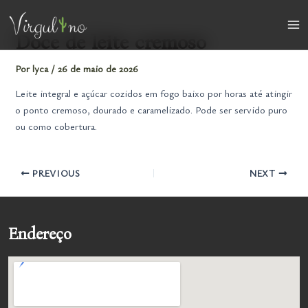
Ir
para
Ma
Doce de leite cremoso
o
conteúdo
Me
Por
lyca
/
26 de maio de 2026
Leite integral e açúcar cozidos em fogo baixo por horas até atingir
o ponto cremoso, dourado e caramelizado. Pode ser servido puro
ou como cobertura.
PREVIOUS
NEXT
Endereço