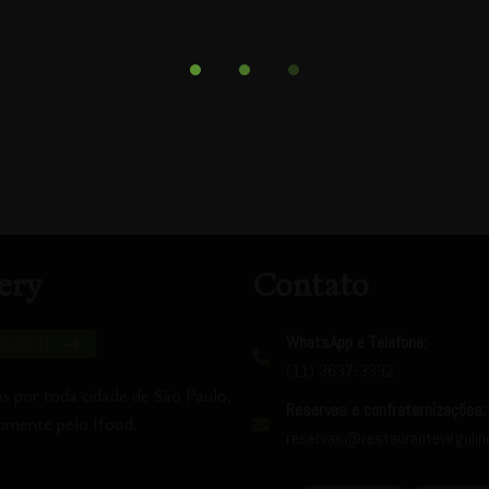
ery
Contato
WhatsApp e Telefone:
IFOOD
(11) 3637-3332
 por toda cidade de São Paulo,
Reservas e confraternizações:
omente pelo Ifood.
reservas@restaurantevirgulin