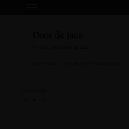
Ir
para
INÍCIO
o
O RESTAURANTE
conteúdo
Doce de jaca
CARDÁPIO
FALE CONOSCO
Por
lyca
/
26 de maio de 2026
Jaca madura selecionada cozida em calda de açúca
PREVIOUS
Doce de caju