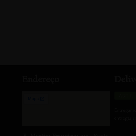
Endereço
Deliv
ABRIR 
Entregamos
entregas s
R. Martim Francisco, 111
- Santa