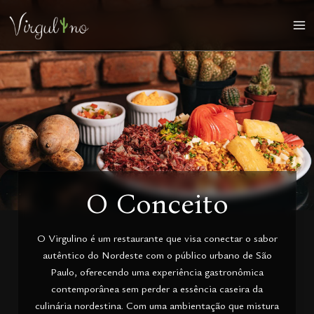
Ir
para
Ma
o
conteúdo
Me
O Conceito
O Virgulino é um restaurante que visa conectar o sabor
autêntico do Nordeste com o público urbano de São
Paulo, oferecendo uma experiência gastronômica
contemporânea sem perder a essência caseira da
culinária nordestina. Com uma ambientação que mistura