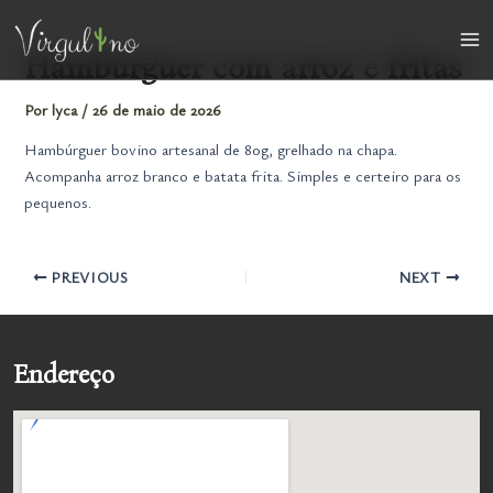
Ir
para
Ma
Hambúrguer com arroz e fritas
o
conteúdo
Me
Por
lyca
/
26 de maio de 2026
Hambúrguer bovino artesanal de 80g, grelhado na chapa.
Acompanha arroz branco e batata frita. Simples e certeiro para os
pequenos.
PREVIOUS
NEXT
Endereço