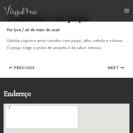
Ir
para
Ma
Galinhada com pequi
o
conteúdo
Me
Por
lyca
/
26 de maio de 2026
Galinha caipira e arroz cozidos com pequi, alho, cebola e colorau.
O pequi tinge o prato de amarelo e dá sabor intenso.
PREVIOUS
NEXT
Endereço