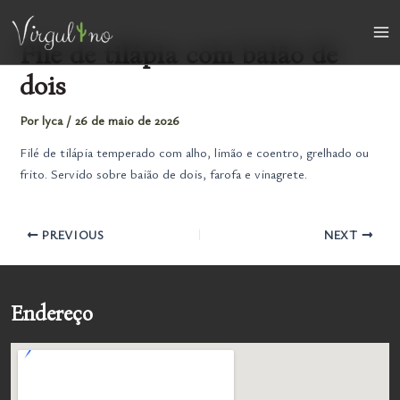
Ir
para
Ma
Filé de tilápia com baião de
o
conteúdo
dois
Me
Por
lyca
/
26 de maio de 2026
Filé de tilápia temperado com alho, limão e coentro, grelhado ou
frito. Servido sobre baião de dois, farofa e vinagrete.
PREVIOUS
NEXT
Endereço