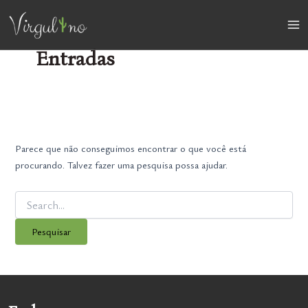
Ir
para
Ma
o
Entradas
conteúdo
Me
Parece que não conseguimos encontrar o que você está
procurando. Talvez fazer uma pesquisa possa ajudar.
Pesquisar
por: